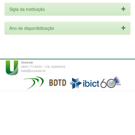
Sigla da instituição
Ano de disponibilização
Unoeste
0800 7715533 / (18) 32292003
bdtd@unoeste.br