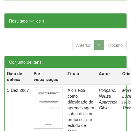
Resultado 1-1 de 1.
Anterior
1
Próximo
Conjunto de itens:
Data de
Pré-
Título
Autor
Orie
defesa
visualização
5-Dez-2007
A dislexia
Ponçano,
Moret
como
Neuza
Luci
dificuldade de
Aparecida
Hele
aprendizagem
Gibim
Tios
sob a ótica do
professor um
estudo de