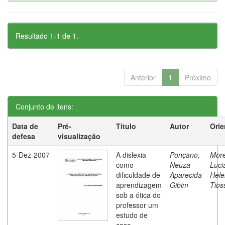
Resultado 1-1 de 1.
Anterior
1
Próximo
Conjunto de itens:
Data de
Pré-
Título
Autor
Orie
defesa
visualização
5-Dez-2007
A dislexia
Ponçano,
Moret
como
Neuza
Luci
dificuldade de
Aparecida
Hele
aprendizagem
Gibim
Tios
sob a ótica do
professor um
estudo de