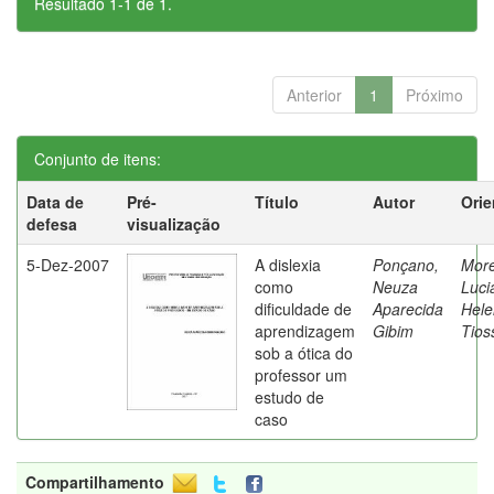
Resultado 1-1 de 1.
Anterior
1
Próximo
Conjunto de itens:
Data de
Pré-
Título
Autor
Orie
defesa
visualização
5-Dez-2007
A dislexia
Ponçano,
Moret
como
Neuza
Luci
dificuldade de
Aparecida
Hele
aprendizagem
Gibim
Tios
sob a ótica do
professor um
estudo de
caso
Compartilhamento