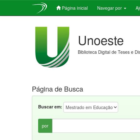
Página inicial
Navegar por
A
Skip
navigation
Unoeste
Biblioteca Digital de Teses e D
Página de Busca
Buscar em:
por