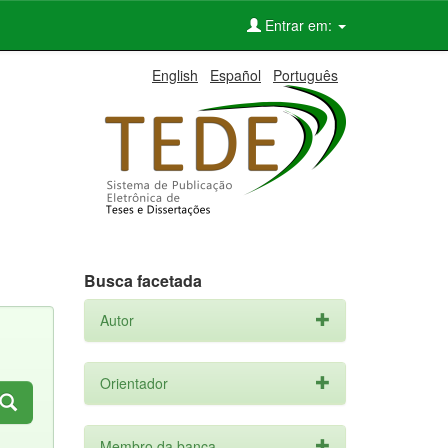
Entrar em:
English
Español
Português
Busca facetada
Autor
Orientador
Membro da banca