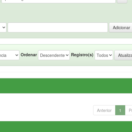
Ordenar
Registro(s)
Anterior
1
P