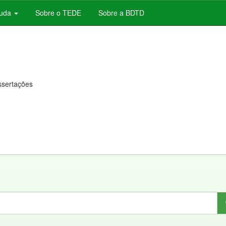
juda
Sobre o TEDE
Sobre a BDTD
issertações