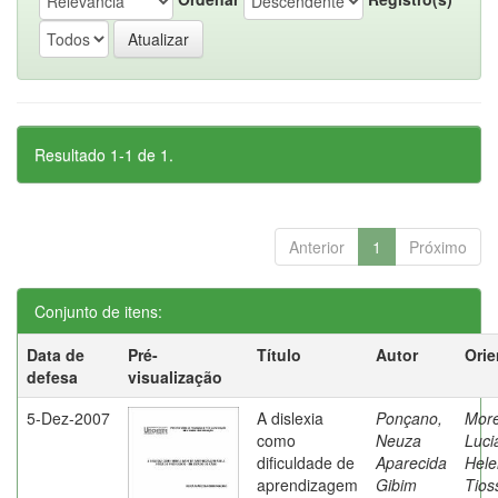
Resultado 1-1 de 1.
Anterior
1
Próximo
Conjunto de itens:
Data de
Pré-
Título
Autor
Orie
defesa
visualização
5-Dez-2007
A dislexia
Ponçano,
Moret
como
Neuza
Luci
dificuldade de
Aparecida
Hele
aprendizagem
Gibim
Tios