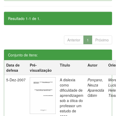
Resultado 1-1 de 1.
Anterior
1
Próximo
Conjunto de itens:
Data de
Pré-
Título
Autor
Orie
defesa
visualização
5-Dez-2007
A dislexia
Ponçano,
Moret
como
Neuza
Luci
dificuldade de
Aparecida
Hele
aprendizagem
Gibim
Tios
sob a ótica do
professor um
estudo de