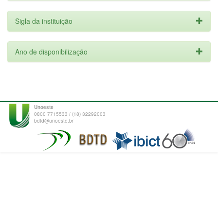
Sigla da instituição
Ano de disponibilização
Unoeste
0800 7715533 / (18) 32292003
bdtd@unoeste.br