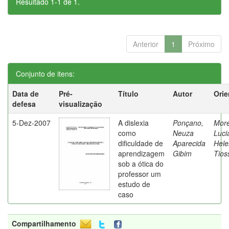
Resultado 1-1 de 1.
Anterior
1
Próximo
Conjunto de itens:
Data de
Pré-
Título
Autor
Orie
defesa
visualização
5-Dez-2007
A dislexia
Ponçano,
Moret
como
Neuza
Luci
dificuldade de
Aparecida
Hele
aprendizagem
Gibim
Tios
sob a ótica do
professor um
estudo de
caso
Compartilhamento