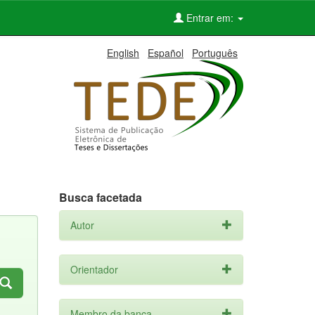
Entrar em:
English
Español
Português
Busca facetada
Autor
Orientador
Membro da banca