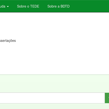
juda
Sobre o TEDE
Sobre a BDTD
issertações