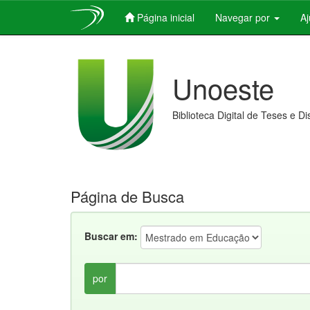
Página inicial
Navegar por
A
Skip
navigation
Unoeste
Biblioteca Digital de Teses e D
Página de Busca
Buscar em:
por