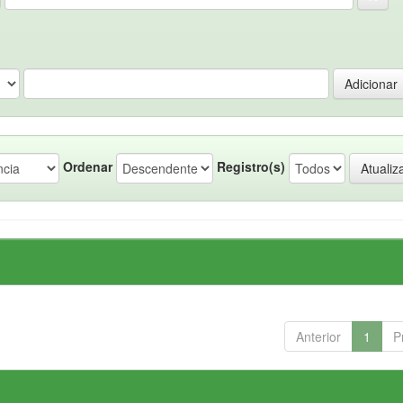
Ordenar
Registro(s)
Anterior
1
P