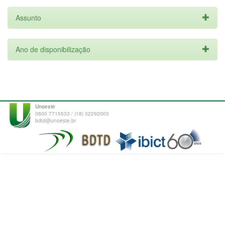
Assunto
Ano de disponibilização
Unoeste
0800 7715533 / (18) 32292003
bdtd@unoeste.br