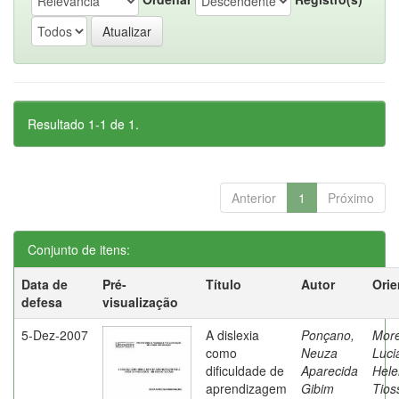
Resultado 1-1 de 1.
Anterior
1
Próximo
Conjunto de itens:
Data de
Pré-
Título
Autor
Orie
defesa
visualização
5-Dez-2007
A dislexia
Ponçano,
Moret
como
Neuza
Luci
dificuldade de
Aparecida
Hele
aprendizagem
Gibim
Tios