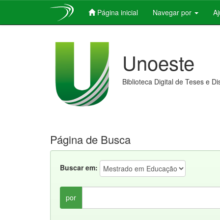
Página inicial
Navegar por
A
Skip
navigation
Unoeste
Biblioteca Digital de Teses e D
Página de Busca
Buscar em:
por