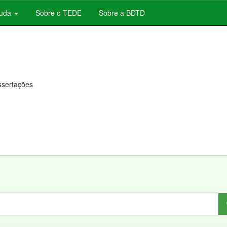
juda
Sobre o TEDE
Sobre a BDTD
issertações