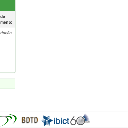
 de
umento
ertação