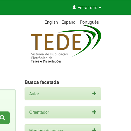
Entrar em:
English
Español
Português
Busca facetada
Autor
Orientador
Membro da banca