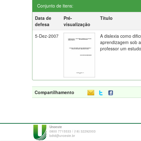
Conjunto de itens:
Data de
Pré-
Título
defesa
visualização
5-Dez-2007
A dislexia como difi
aprendizagem sob a 
professor um estud
Compartilhamento
Unoeste
0800 7715533 / (18) 32292003
bdtd@unoeste.br