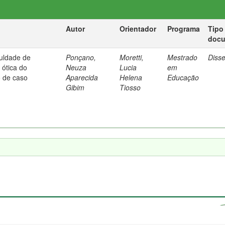
Autor
Orientador
Programa
Tipo
doc
culdade de
Ponçano,
Moretti,
Mestrado
Diss
ótica do
Neuza
Lucia
em
o de caso
Aparecida
Helena
Educação
Gibim
Tiosso