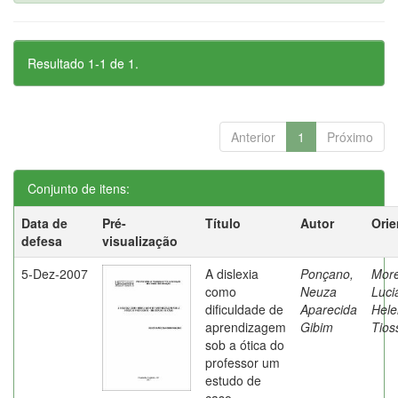
Resultado 1-1 de 1.
Anterior
1
Próximo
Conjunto de itens:
Data de
Pré-
Título
Autor
Orie
defesa
visualização
5-Dez-2007
A dislexia
Ponçano,
Moret
como
Neuza
Luci
dificuldade de
Aparecida
Hele
aprendizagem
Gibim
Tios
sob a ótica do
professor um
estudo de