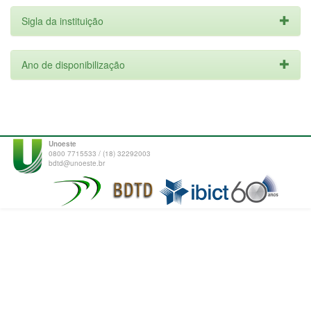
Sigla da instituição
Ano de disponibilização
Unoeste
0800 7715533 / (18) 32292003
bdtd@unoeste.br