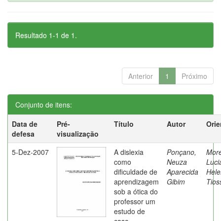
Resultado 1-1 de 1.
Anterior
1
Próximo
Conjunto de itens:
Data de
Pré-
Título
Autor
Orie
defesa
visualização
5-Dez-2007
A dislexia
Ponçano,
Moret
como
Neuza
Luci
dificuldade de
Aparecida
Hele
aprendizagem
Gibim
Tios
sob a ótica do
professor um
estudo de