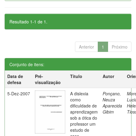
Resultado 1-1 de 1.
Anterior
1
Próximo
Conjunto de itens:
Data de
Pré-
Título
Autor
Orie
defesa
visualização
5-Dez-2007
A dislexia
Ponçano,
Moret
como
Neuza
Luci
dificuldade de
Aparecida
Hele
aprendizagem
Gibim
Tios
sob a ótica do
professor um
estudo de