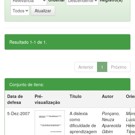
Resultado 1-1 de 1.
Anterior
1
Próximo
Conjunto de itens:
Data de
Pré-
Título
Autor
Orie
defesa
visualização
5-Dez-2007
A dislexia
Ponçano,
Moret
como
Neuza
Luci
dificuldade de
Aparecida
Hele
aprendizagem
Gibim
Tios