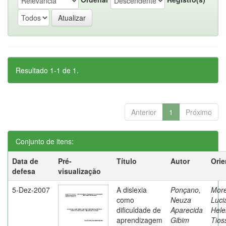
Resultado 1-1 de 1.
Anterior
1
Próximo
Conjunto de itens:
Data de
Pré-
Título
Autor
Orie
defesa
visualização
5-Dez-2007
A dislexia
Ponçano,
Moret
como
Neuza
Luci
dificuldade de
Aparecida
Hele
aprendizagem
Gibim
Tios