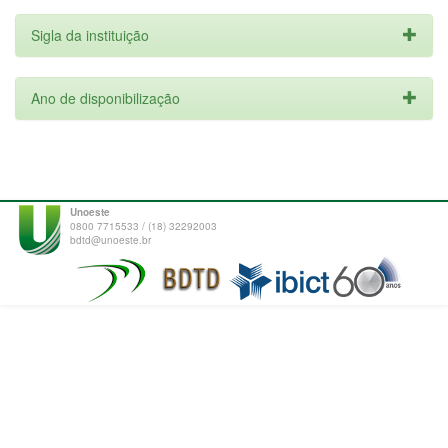
Sigla da instituição
Ano de disponibilização
Unoeste
0800 7715533 / (18) 32292003
bdtd@unoeste.br