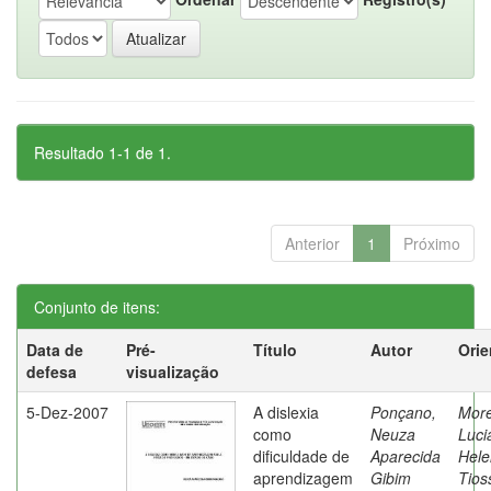
Resultado 1-1 de 1.
Anterior
1
Próximo
Conjunto de itens:
Data de
Pré-
Título
Autor
Orie
defesa
visualização
5-Dez-2007
A dislexia
Ponçano,
Moret
como
Neuza
Luci
dificuldade de
Aparecida
Hele
aprendizagem
Gibim
Tios