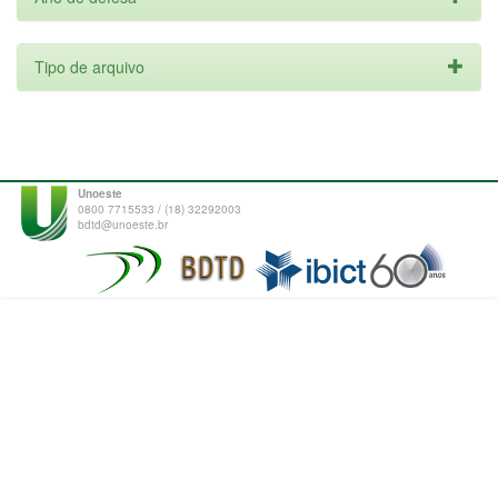
Tipo de arquivo
Unoeste
0800 7715533 / (18) 32292003
bdtd@unoeste.br