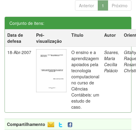
Anterior
1
Próximo
Conjunto de itens:
Data de
Pré-
Título
Autor
Orien
defesa
visualização
18-Abr-2007
O ensino e a
Soares,
Gitahy
aprendizagem
Maria
Raque
apoiados pela
Cecília
Rosa
tecnologia
Palácio
Christ
computacional
no curso de
Ciências
Contábeis: um
estudo de
caso.
Compartilhamento