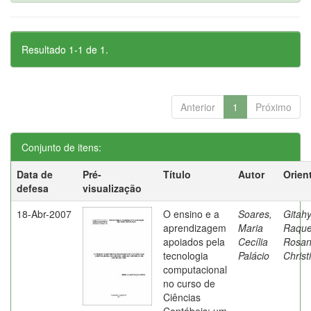
Resultado 1-1 de 1.
Anterior
1
Próximo
Conjunto de itens:
Data de
Pré-
Título
Autor
Orien
defesa
visualização
18-Abr-2007
O ensino e a
Soares,
Gitahy
aprendizagem
Maria
Raque
apoiados pela
Cecília
Rosa
tecnologia
Palácio
Christ
computacional
no curso de
Ciências