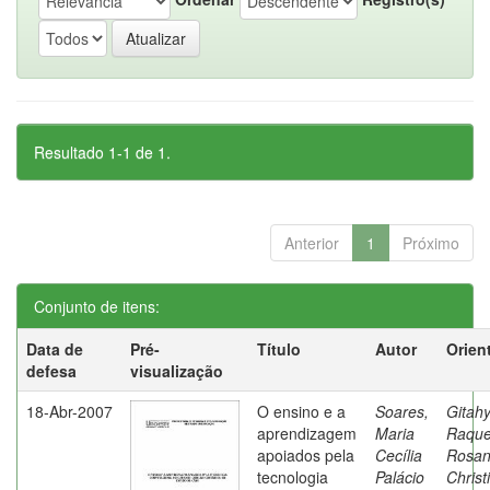
Resultado 1-1 de 1.
Anterior
1
Próximo
Conjunto de itens:
Data de
Pré-
Título
Autor
Orien
defesa
visualização
18-Abr-2007
O ensino e a
Soares,
Gitahy
aprendizagem
Maria
Raque
apoiados pela
Cecília
Rosa
tecnologia
Palácio
Christ