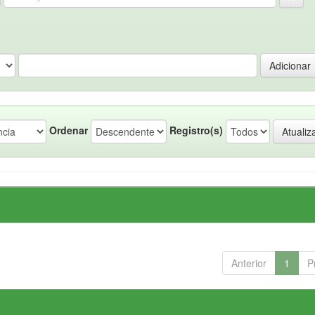
Ordenar
Registro(s)
Anterior
1
P