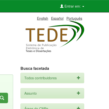
Entrar em:
English
Español
Português
Busca facetada
Todos contribuidores
Assunto
Áreas do CNPq