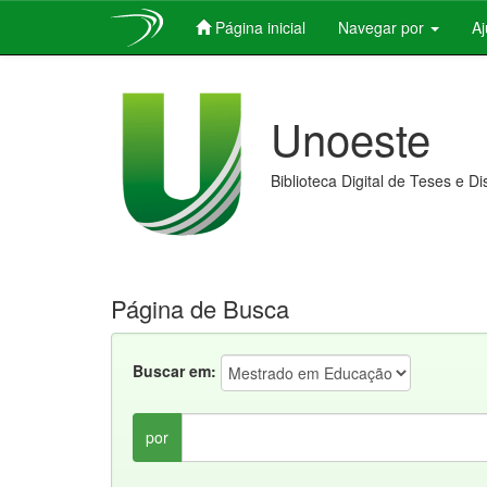
Página inicial
Navegar por
A
Skip
navigation
Unoeste
Biblioteca Digital de Teses e D
Página de Busca
Buscar em:
por