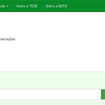
juda
Sobre o TEDE
Sobre a BDTD
issertações