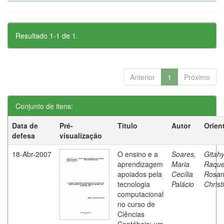
Resultado 1-1 de 1.
Anterior
1
Próximo
Conjunto de itens:
Data de
Pré-
Título
Autor
Orien
defesa
visualização
18-Abr-2007
O ensino e a
Soares,
Gitahy
aprendizagem
Maria
Raque
apoiados pela
Cecília
Rosa
tecnologia
Palácio
Christ
computacional
no curso de
Ciências