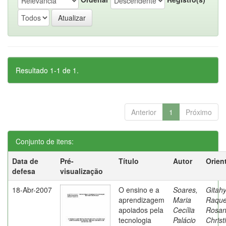
Resultado 1-1 de 1.
Anterior
1
Próximo
Conjunto de itens:
Data de
Pré-
Título
Autor
Orien
defesa
visualização
18-Abr-2007
O ensino e a
Soares,
Gitahy
aprendizagem
Maria
Raque
apoiados pela
Cecília
Rosa
tecnologia
Palácio
Christ