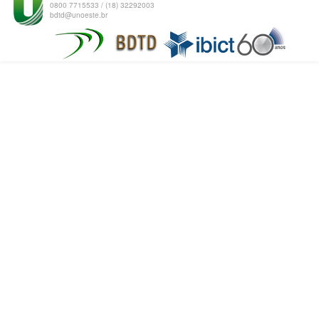
0800 7715533 / (18) 32292003
bdtd@unoeste.br