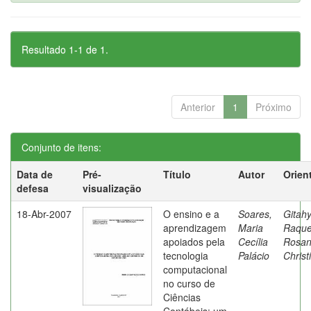
Resultado 1-1 de 1.
Anterior
1
Próximo
Conjunto de itens:
Data de
Pré-
Título
Autor
Orien
defesa
visualização
18-Abr-2007
O ensino e a
Soares,
Gitahy
aprendizagem
Maria
Raque
apoiados pela
Cecília
Rosa
tecnologia
Palácio
Christ
computacional
no curso de
Ciências