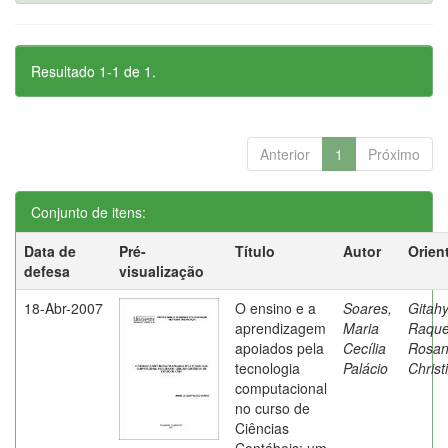
Resultado 1-1 de 1.
Anterior
1
Próximo
Conjunto de itens:
Data de
Pré-
Título
Autor
Orien
defesa
visualização
18-Abr-2007
O ensino e a
Soares,
Gitahy
aprendizagem
Maria
Raque
apoiados pela
Cecília
Rosa
tecnologia
Palácio
Christ
computacional
no curso de
Ciências