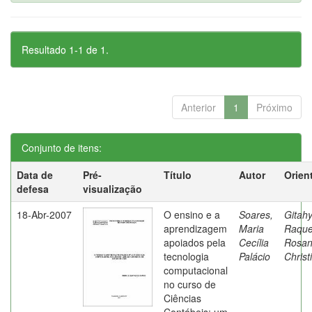
Resultado 1-1 de 1.
Anterior
1
Próximo
Conjunto de itens:
Data de
Pré-
Título
Autor
Orien
defesa
visualização
18-Abr-2007
O ensino e a
Soares,
Gitahy
aprendizagem
Maria
Raque
apoiados pela
Cecília
Rosa
tecnologia
Palácio
Christ
computacional
no curso de
Ciências