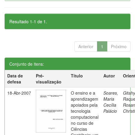
Resultado 1-1 de 1.
Anterior
1
Próximo
Conjunto de itens:
Data de
Pré-
Título
Autor
Orien
defesa
visualização
18-Abr-2007
O ensino e a
Soares,
Gitahy
aprendizagem
Maria
Raque
apoiados pela
Cecília
Rosa
tecnologia
Palácio
Christ
computacional
no curso de
Ciências