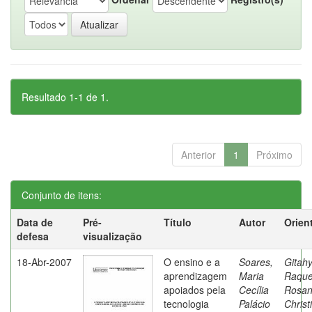
Resultado 1-1 de 1.
Anterior
1
Próximo
Conjunto de itens:
Data de
Pré-
Título
Autor
Orien
defesa
visualização
18-Abr-2007
O ensino e a
Soares,
Gitahy
aprendizagem
Maria
Raque
apoiados pela
Cecília
Rosa
tecnologia
Palácio
Christ