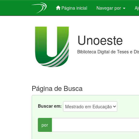
Página inicial
Navegar por
A
Skip
navigation
Unoeste
Biblioteca Digital de Teses e D
Página de Busca
Buscar em:
por