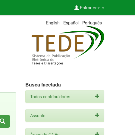
Entrar em:
English
Español
Português
Busca facetada
Todos contribuidores
Assunto
Áreas do CNPq