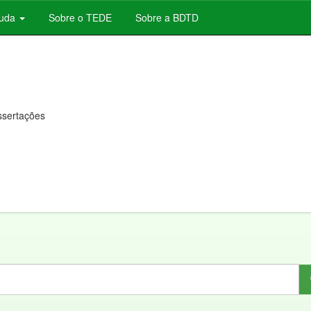
juda
Sobre o TEDE
Sobre a BDTD
issertações