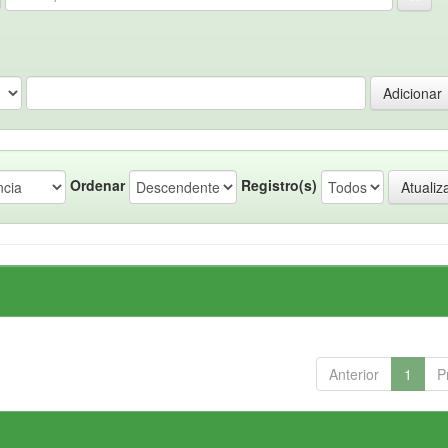
Ordenar
Registro(s)
Anterior
1
P