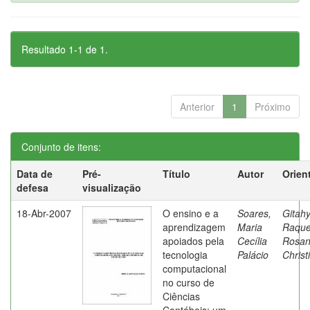
Resultado 1-1 de 1.
Anterior
1
Próximo
Conjunto de itens:
Data de
Pré-
Título
Autor
Orien
defesa
visualização
18-Abr-2007
O ensino e a
Soares,
Gitahy
aprendizagem
Maria
Raque
apoiados pela
Cecília
Rosa
tecnologia
Palácio
Christ
computacional
no curso de
Ciências