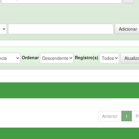
Ordenar
Registro(s)
Anterior
1
P