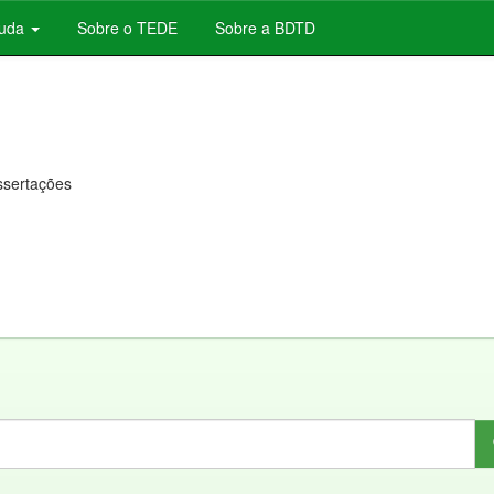
juda
Sobre o TEDE
Sobre a BDTD
issertações