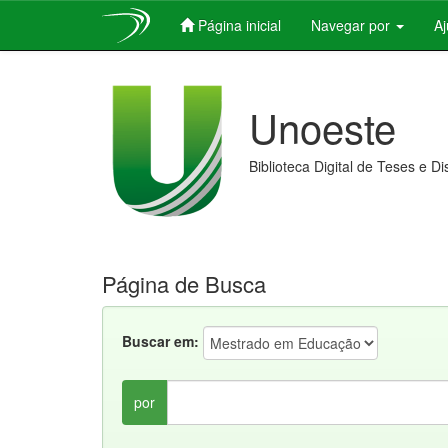
Página inicial
Navegar por
A
Skip
navigation
Unoeste
Biblioteca Digital de Teses e D
Página de Busca
Buscar em:
por