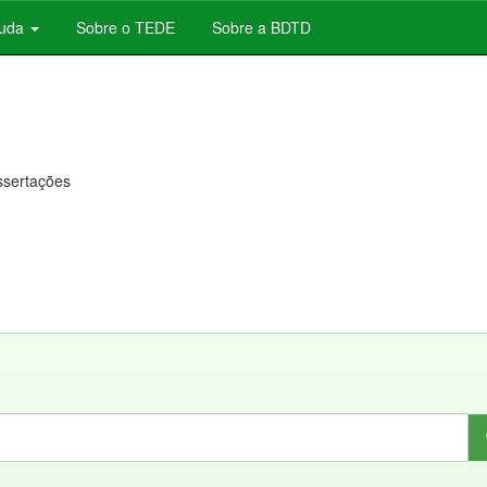
juda
Sobre o TEDE
Sobre a BDTD
issertações