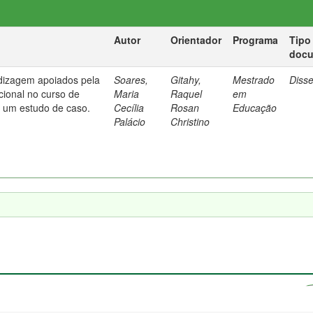
Autor
Orientador
Programa
Tipo
doc
dizagem apoiados pela
Soares,
Gitahy,
Mestrado
Diss
cional no curso de
Maria
Raquel
em
: um estudo de caso.
Cecília
Rosan
Educação
Palácio
Christino