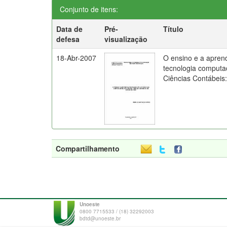
Conjunto de itens:
Data de
Pré-
Título
defesa
visualização
18-Abr-2007
O ensino e a apren
tecnologia computa
Ciências Contábeis
Compartilhamento
Unoeste
0800 7715533 / (18) 32292003
bdtd@unoeste.br