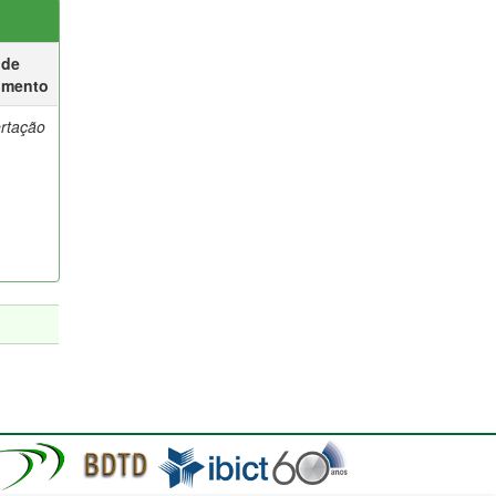
 de
umento
ertação