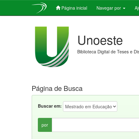
Página inicial
Navegar por
A
Skip
navigation
Unoeste
Biblioteca Digital de Teses e D
Página de Busca
Buscar em:
por