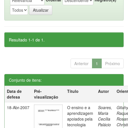
Resultado 1-1 de 1.
Anterior
1
Próximo
Conjunto de itens:
Data de
Pré-
Título
Autor
Orien
defesa
visualização
18-Abr-2007
O ensino e a
Soares,
Gitahy
aprendizagem
Maria
Raque
apoiados pela
Cecília
Rosa
tecnologia
Palácio
Christ