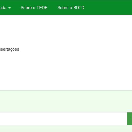
juda
Sobre o TEDE
Sobre a BDTD
issertações