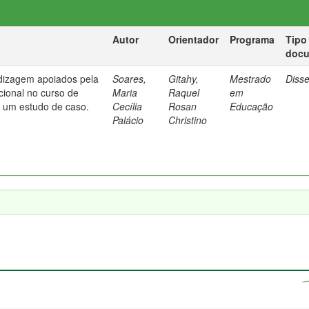
Autor
Orientador
Programa
Tipo
doc
dizagem apoiados pela
Soares,
Gitahy,
Mestrado
Diss
cional no curso de
Maria
Raquel
em
: um estudo de caso.
Cecília
Rosan
Educação
Palácio
Christino