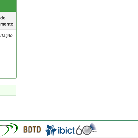
 de
umento
ertação