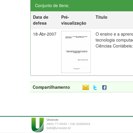
Conjunto de itens:
Data de
Pré-
Título
defesa
visualização
18-Abr-2007
O ensino e a apren
tecnologia computa
Ciências Contábeis
Compartilhamento
Unoeste
0800 7715533 / (18) 32292003
bdtd@unoeste.br