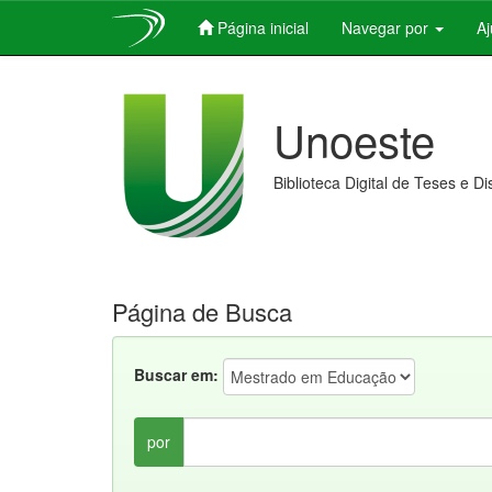
Página inicial
Navegar por
A
Skip
navigation
Unoeste
Biblioteca Digital de Teses e D
Página de Busca
Buscar em:
por