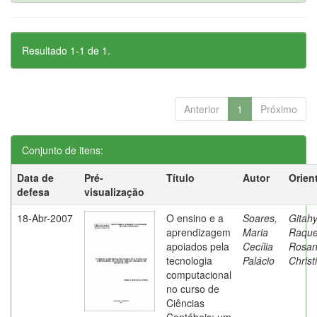
Resultado 1-1 de 1.
Anterior
1
Próximo
Conjunto de itens:
Data de
Pré-
Título
Autor
Orien
defesa
visualização
18-Abr-2007
O ensino e a
Soares,
Gitahy
aprendizagem
Maria
Raque
apoiados pela
Cecília
Rosa
tecnologia
Palácio
Christ
computacional
no curso de
Ciências