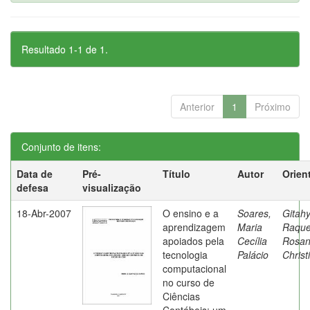
Resultado 1-1 de 1.
Anterior
1
Próximo
Conjunto de itens:
Data de
Pré-
Título
Autor
Orien
defesa
visualização
18-Abr-2007
O ensino e a
Soares,
Gitahy
aprendizagem
Maria
Raque
apoiados pela
Cecília
Rosa
tecnologia
Palácio
Christ
computacional
no curso de
Ciências