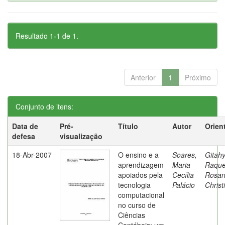
Resultado 1-1 de 1.
Anterior
1
Próximo
Conjunto de itens:
Data de
Pré-
Título
Autor
Orien
defesa
visualização
18-Abr-2007
O ensino e a
Soares,
Gitahy
aprendizagem
Maria
Raque
apoiados pela
Cecília
Rosa
tecnologia
Palácio
Christ
computacional
no curso de
Ciências