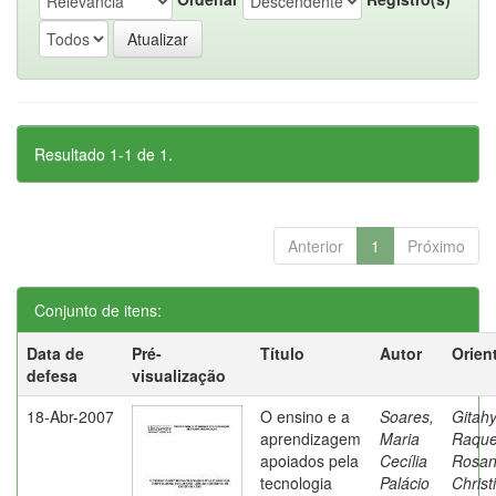
Resultado 1-1 de 1.
Anterior
1
Próximo
Conjunto de itens:
Data de
Pré-
Título
Autor
Orien
defesa
visualização
18-Abr-2007
O ensino e a
Soares,
Gitahy
aprendizagem
Maria
Raque
apoiados pela
Cecília
Rosa
tecnologia
Palácio
Christ