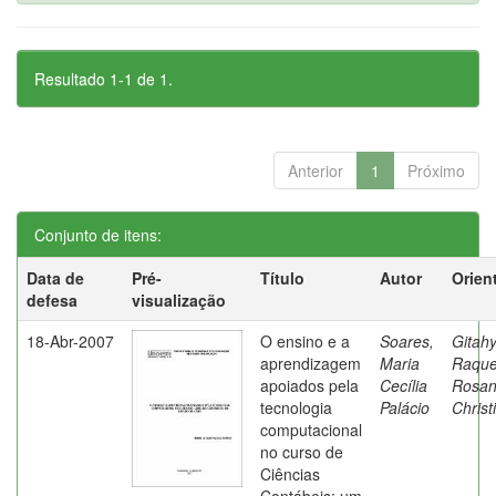
Resultado 1-1 de 1.
Anterior
1
Próximo
Conjunto de itens:
Data de
Pré-
Título
Autor
Orien
defesa
visualização
18-Abr-2007
O ensino e a
Soares,
Gitahy
aprendizagem
Maria
Raque
apoiados pela
Cecília
Rosa
tecnologia
Palácio
Christ
computacional
no curso de
Ciências