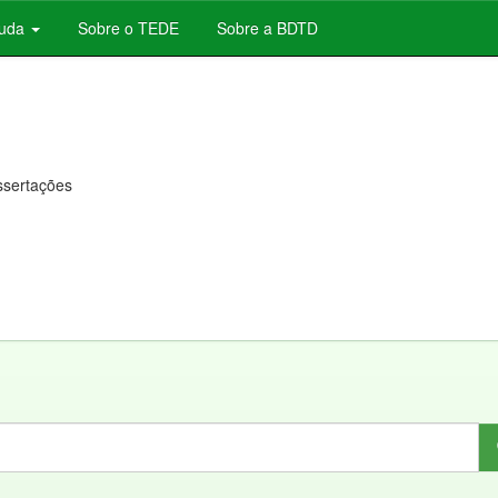
juda
Sobre o TEDE
Sobre a BDTD
issertações