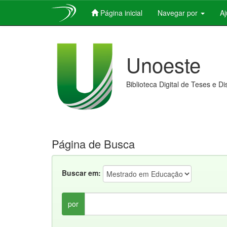
Página inicial
Navegar por
A
Skip
navigation
Unoeste
Biblioteca Digital de Teses e D
Página de Busca
Buscar em:
por