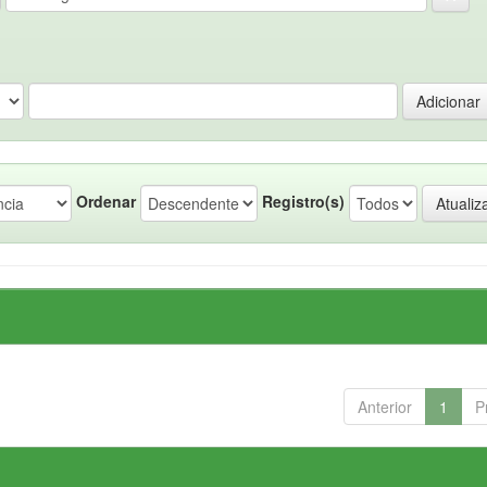
Ordenar
Registro(s)
Anterior
1
P