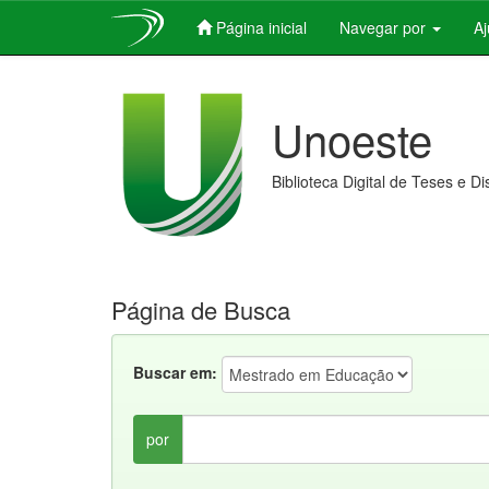
Página inicial
Navegar por
A
Skip
navigation
Unoeste
Biblioteca Digital de Teses e D
Página de Busca
Buscar em:
por