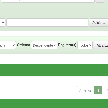
Ordenar
Registro(s)
Anterior
1
P