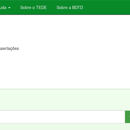
juda
Sobre o TEDE
Sobre a BDTD
issertações