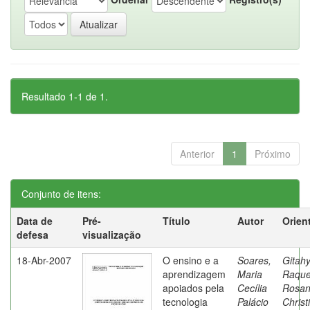
Resultado 1-1 de 1.
Anterior
1
Próximo
Conjunto de itens:
Data de
Pré-
Título
Autor
Orien
defesa
visualização
18-Abr-2007
O ensino e a
Soares,
Gitahy
aprendizagem
Maria
Raque
apoiados pela
Cecília
Rosa
tecnologia
Palácio
Christ