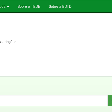
juda
Sobre o TEDE
Sobre a BDTD
issertações