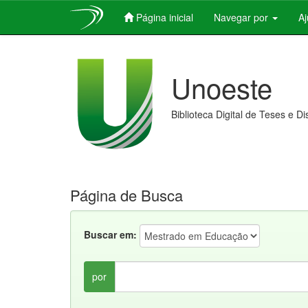
Página inicial
Navegar por
A
Skip
navigation
Unoeste
Biblioteca Digital de Teses e D
Página de Busca
Buscar em:
por