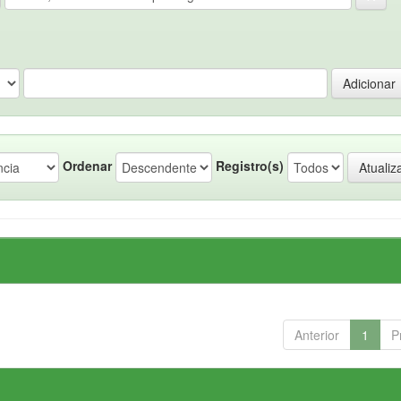
Ordenar
Registro(s)
Anterior
1
P