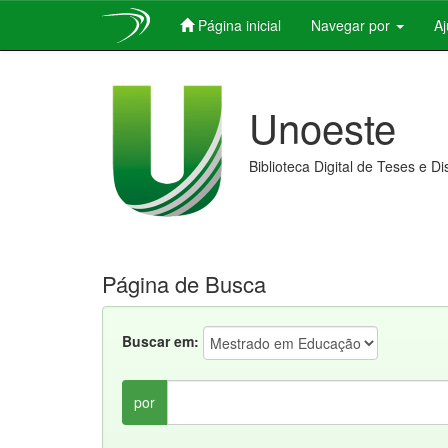
Página inicial
Navegar por
A
Skip
navigation
Unoeste
Biblioteca Digital de Teses e D
Página de Busca
Buscar em:
por