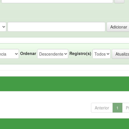
Ordenar
Registro(s)
Anterior
1
P