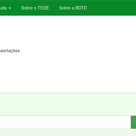
juda
Sobre o TEDE
Sobre a BDTD
issertações