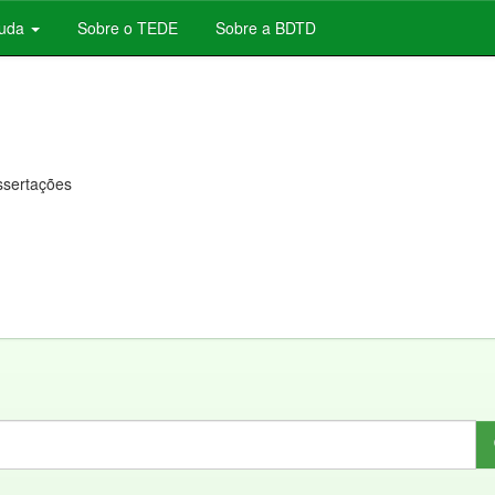
juda
Sobre o TEDE
Sobre a BDTD
issertações