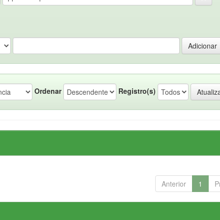
Ordenar
Registro(s)
Anterior
1
P