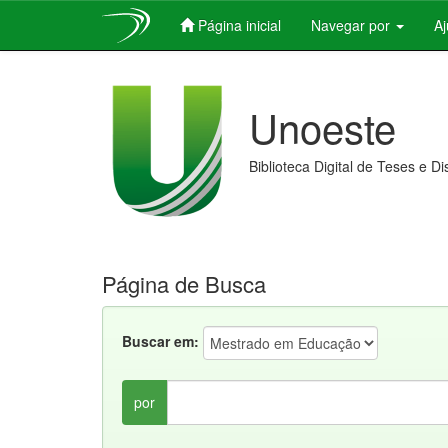
Página inicial
Navegar por
A
Skip
navigation
Unoeste
Biblioteca Digital de Teses e D
Página de Busca
Buscar em:
por