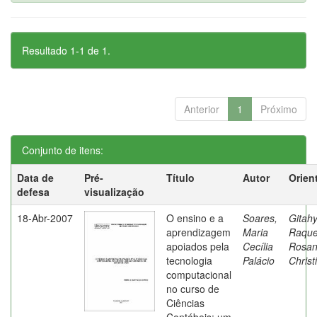
Resultado 1-1 de 1.
Anterior
1
Próximo
Conjunto de itens:
Data de
Pré-
Título
Autor
Orien
defesa
visualização
18-Abr-2007
O ensino e a
Soares,
Gitahy
aprendizagem
Maria
Raque
apoiados pela
Cecília
Rosa
tecnologia
Palácio
Christ
computacional
no curso de
Ciências