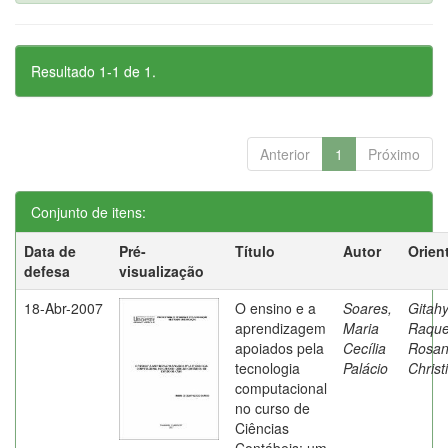
Resultado 1-1 de 1.
Anterior
1
Próximo
Conjunto de itens:
Data de
Pré-
Título
Autor
Orien
defesa
visualização
18-Abr-2007
O ensino e a
Soares,
Gitahy
aprendizagem
Maria
Raque
apoiados pela
Cecília
Rosa
tecnologia
Palácio
Christ
computacional
no curso de
Ciências