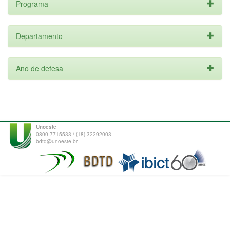
Programa
Departamento
Ano de defesa
Unoeste
0800 7715533 / (18) 32292003
bdtd@unoeste.br