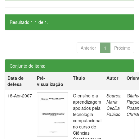
Resultado 1-1 de 1.
Anterior
1
Próximo
Conjunto de itens:
Data de
Pré-
Título
Autor
Orien
defesa
visualização
18-Abr-2007
O ensino e a
Soares,
Gitahy
aprendizagem
Maria
Raque
apoiados pela
Cecília
Rosa
tecnologia
Palácio
Christ
computacional
no curso de
Ciências