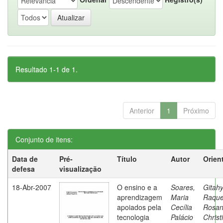
Resultado 1-1 de 1.
Anterior
1
Próximo
Conjunto de itens:
Data de
Pré-
Título
Autor
Orien
defesa
visualização
18-Abr-2007
O ensino e a
Soares,
Gitahy
aprendizagem
Maria
Raque
apoiados pela
Cecília
Rosa
tecnologia
Palácio
Christ