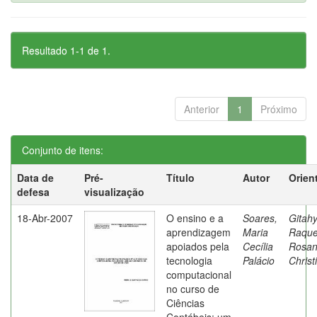
Resultado 1-1 de 1.
Anterior
1
Próximo
Conjunto de itens:
Data de
Pré-
Título
Autor
Orien
defesa
visualização
18-Abr-2007
O ensino e a
Soares,
Gitahy
aprendizagem
Maria
Raque
apoiados pela
Cecília
Rosa
tecnologia
Palácio
Christ
computacional
no curso de
Ciências