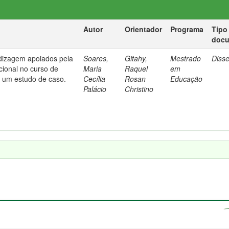
Autor
Orientador
Programa
Tipo
doc
dizagem apoiados pela
Soares,
Gitahy,
Mestrado
Diss
cional no curso de
Maria
Raquel
em
: um estudo de caso.
Cecília
Rosan
Educação
Palácio
Christino