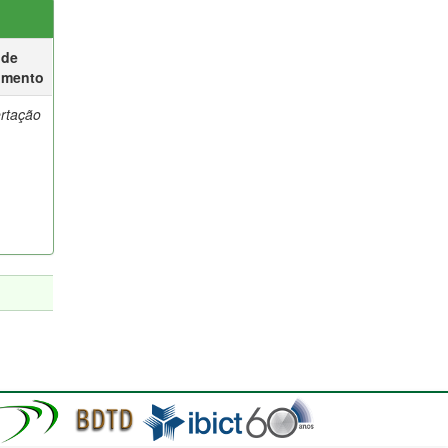
 de
umento
ertação