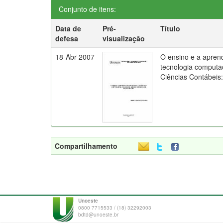
Conjunto de itens:
Data de
Pré-
Título
defesa
visualização
18-Abr-2007
O ensino e a apren
tecnologia computa
Ciências Contábeis
Compartilhamento
Unoeste
0800 7715533 / (18) 32292003
bdtd@unoeste.br