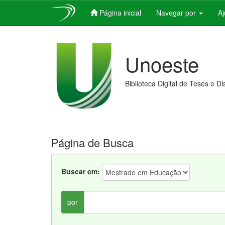
Página inicial
Navegar por
A
Skip
navigation
Unoeste
Biblioteca Digital de Teses e D
Página de Busca
Buscar em:
por