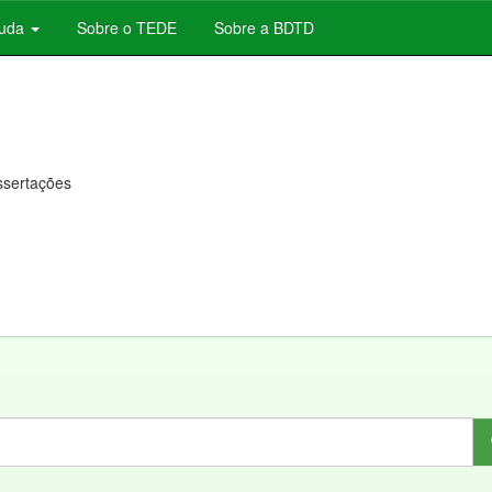
juda
Sobre o TEDE
Sobre a BDTD
issertações